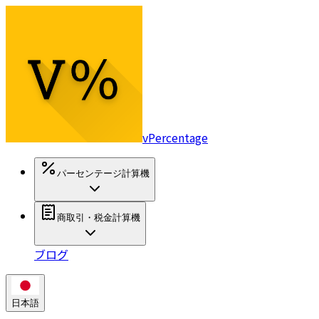
vPercentage
パーセンテージ計算機
商取引・税金計算機
ブログ
日本語