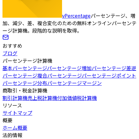
vPercentage
パーセンテージ、増
加、減少、差、複合変化のための無料オンラインパーセンテ
ージ計算機。段階的な説明を取得。
おすすめ
ブログ
パーセンテージ計算機
基本パーセンテージ
パーセンテージ増加
パーセンテージ差
逆
パーセンテージ
複合パーセンテージ
パーセンテージポイント
パーセンテージ分布
パーセンテージマージン
商取引・税金計算機
割引計算機
売上税計算機
付加価値税計算機
リソース
サイトマップ
概要
ホーム
概要
法的情報