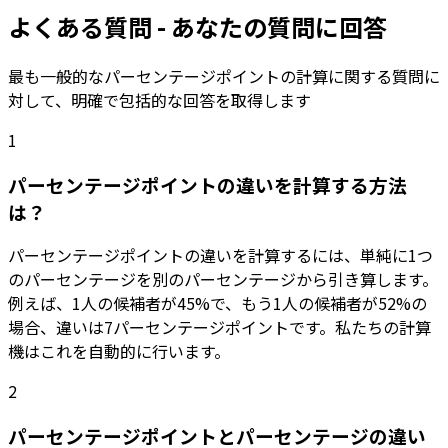
よくある質問 - あなたの質問に回答
最も一般的なパーセンテージポイントの計算に関する質問に
対して、明確で包括的な回答を取得します
1
パーセンテージポイントの違いを計算する方法
は？
パーセンテージポイントの違いを計算するには、単純に1つ
のパーセンテージを別のパーセンテージから引き算します。
例えば、1人の候補者が45%で、もう1人の候補者が52%の
場合、違いは7パーセンテージポイントです。私たちの計算
機はこれを自動的に行います。
2
パーセンテージポイントとパーセンテージの違い