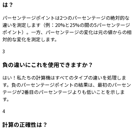
は？
パーセンテージポイントは2つのパーセンテージの絶対的な
違いを測定します（例：20%と25%の間の5パーセンテージ
ポイント）。一方、パーセンテージの変化は元の値からの相
対的な変化を測定します。
3
負の違いにこれを使用できますか？
はい！私たちの計算機はすべてのタイプの違いを処理しま
す。負のパーセンテージポイントの結果は、最初のパーセン
テージが2番目のパーセンテージよりも低いことを示しま
す。
4
計算の正確性は？