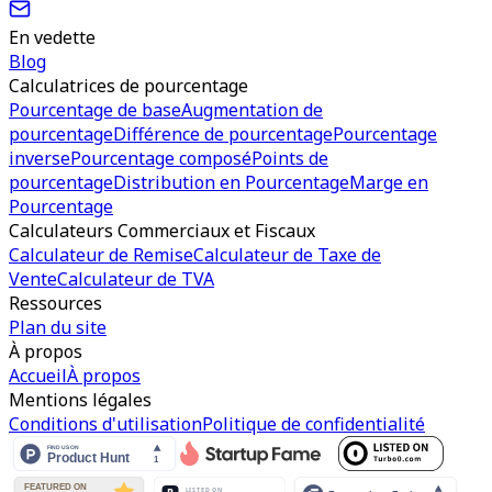
En vedette
Blog
Calculatrices de pourcentage
Pourcentage de base
Augmentation de
pourcentage
Différence de pourcentage
Pourcentage
inverse
Pourcentage composé
Points de
pourcentage
Distribution en Pourcentage
Marge en
Pourcentage
Calculateurs Commerciaux et Fiscaux
Calculateur de Remise
Calculateur de Taxe de
Vente
Calculateur de TVA
Ressources
Plan du site
À propos
Accueil
À propos
Mentions légales
Conditions d'utilisation
Politique de confidentialité