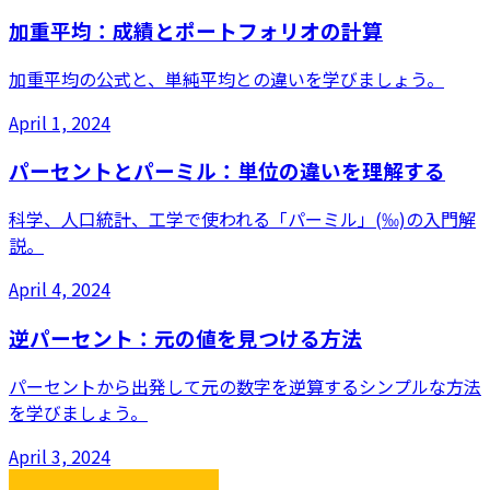
加重平均：成績とポートフォリオの計算
加重平均の公式と、単純平均との違いを学びましょう。
April 1, 2024
パーセントとパーミル：単位の違いを理解する
科学、人口統計、工学で使われる「パーミル」(‰)の入門解
説。
April 4, 2024
逆パーセント：元の値を見つける方法
パーセントから出発して元の数字を逆算するシンプルな方法
を学びましょう。
April 3, 2024