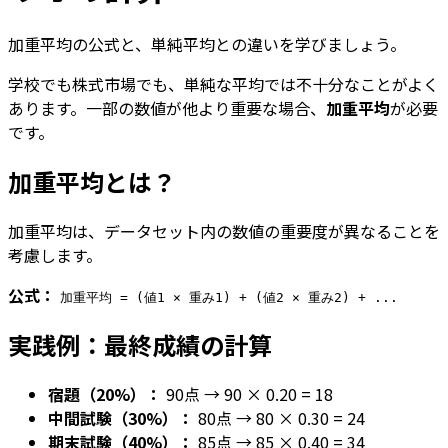
加重平均の公式と、単純平均との違いを学びましょう。
学校でも株式市場でも、単純な平均では不十分なことがよく
あります。一部の数値が他より重要な場合、
加重平均
が必要
です。
加重平均とは？
加重平均は、データセット内の数値の重要度が異なることを
考慮します。
公式：
加重平均 = (値1 × 重み1) + (値2 × 重み2) + ...
実践例：最終成績の計算
宿題（20%）：
90点 → 90 × 0.20 = 18
中間試験（30%）：
80点 → 80 × 0.30 = 24
期末試験（40%）：
85点 → 85 × 0.40 = 34