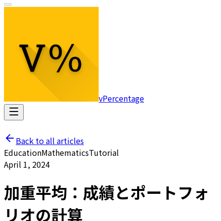
vPercentage
Back to all articles
Education
Mathematics
Tutorial
April 1, 2024
加重平均：成績とポートフォ
リオの計算