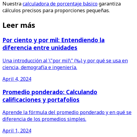
Nuestra
calculadora de porcentaje básico
garantiza
cálculos precisos para proporciones pequeñas.
Leer más
Por ciento y por mil: Entendiendo la
diferencia entre unidades
Una introducción al \"por mil\" (‰) y por qué se usa en
ciencia, demografía e ingeniería.
April 4, 2024
Promedio ponderado: Calculando
calificaciones y portafolios
Aprende la fórmula del promedio ponderado y en qué se
diferencia de los promedios simples.
April 1, 2024